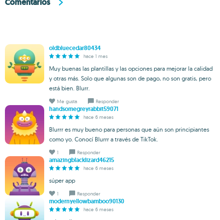
Comentarios
oldbluecedar80434
hace 1 mes
Muy buenas las plantillas y las opciones para mejorar la calidad
y otras más. Solo que algunas son de pago, no son gratis, pero
está bien. Blurr.
Me gusta
Responder
handsomegreyrabbit59071
hace 6 meses
Blurrr es muy bueno para personas que aún son principiantes
como yo. Conocí Blurrr a través de TikTok.
1
Responder
amazingblacklizard46215
hace 6 meses
súper app
1
Responder
modernyellowbamboo90130
hace 6 meses