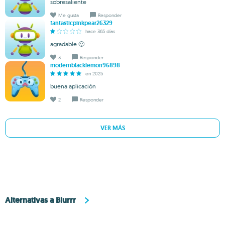
sobresaliente
Me gusta
Responder
fantasticpinkpear26329
hace 365 días
agradable 🙂
3
Responder
modernblacklemon96898
en 2025
buena aplicación
2
Responder
VER MÁS
Alternativas a Blurrr