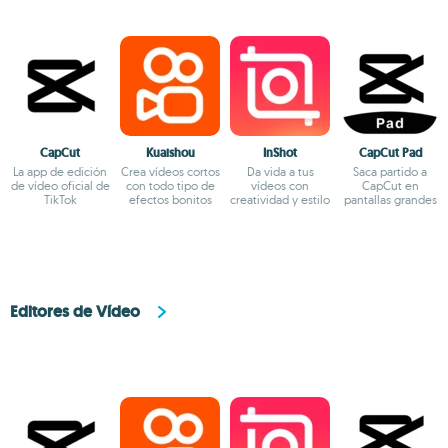
CapCut
Kuaishou
InShot
CapCut Pad
La app de edición
Crea vídeos cortos
Da vida a tus
Saca partido a
de vídeo oficial de
con todo tipo de
vídeos con
CapCut en
TikTok
efectos bonitos
creatividad y estilo
pantallas grandes
Editores de Vídeo