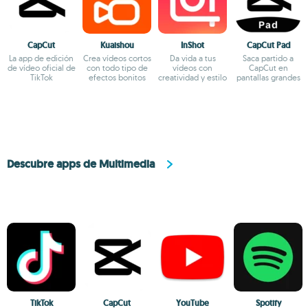
CapCut
Kuaishou
InShot
CapCut Pad
La app de edición
Crea vídeos cortos
Da vida a tus
Saca partido a
de vídeo oficial de
con todo tipo de
vídeos con
CapCut en
TikTok
efectos bonitos
creatividad y estilo
pantallas grandes
Descubre apps de Multimedia
TikTok
CapCut
YouTube
Spotify