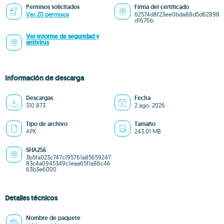
Permisos solicitados
Firma del certificado
Ver 20 permisos
62574d8f23ee0bda88d5d62898
d1676b
Ver informe de seguridad y
antivirus
Información de descarga
Descargas
Fecha
310.873
2 ago. 2026
Tipo de archivo
Tamaño
APK
243.01 MB
SHA256
3b5fa023c747c195761a85659247
83c4a0945349c1eaa65f1a86c46
63b3e6000
Detalles técnicos
Nombre de paquete