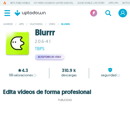
BETA PUBG MOBILE
MY HERO ACADEMIA UNITED SURVIVAL
GAME WORLD: LIFE STORY
APPS VPN
BATTLE
ANDROID
/
APPS
/
MULTIMEDIA
/
VÍDEO
/
BLURRR
Blurrr
2.0.6-4.1
TBPS
#2
EDITORES DE VÍDEO
4.3
310.9 k
98
valoraciones
descargas
seguridad
Edita vídeos de forma profesional
PUBLICIDAD