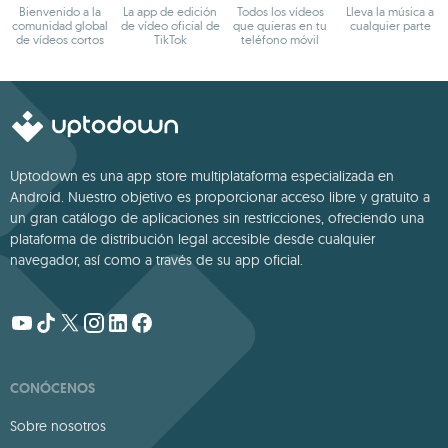
Bienvenido a la
La app de edición
Todos los vídeos
Lleva la música a
comunidad global
de vídeo oficial de
que quieras en tu
cualquier parte
de vídeos cortos
TikTok
teléfono móvil
Uptodown es una app store multiplataforma especializada en
Android. Nuestro objetivo es proporcionar acceso libre y gratuito a
un gran catálogo de aplicaciones sin restricciones, ofreciendo una
plataforma de distribución legal accesible desde cualquier
navegador, así como a través de su app oficial.
CONÓCENOS
Sobre nosotros