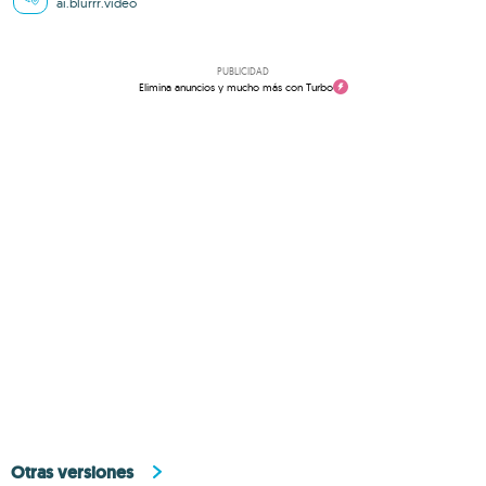
ai.blurrr.video
PUBLICIDAD
Elimina anuncios y mucho más con Turbo
Otras versiones